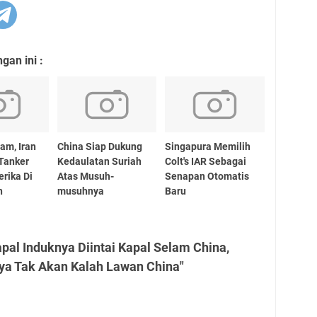
an ini :
am, Iran
China Siap Dukung
Singapura Memilih
 Tanker
Kedaulatan Suriah
Colt's IAR Sebagai
rika Di
Atas Musuh-
Senapan Otomatis
n
musuhnya
Baru
pal Induknya Diintai Kapal Selam China,
ya Tak Akan Kalah Lawan China"