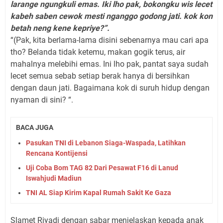
larange ngungkuli emas. Iki lho pak, bokongku wis lecet
kabeh saben cewok mesti nganggo godong jati. kok kon
betah neng kene kepriye?”.
“(Pak, kita berlama-lama disini sebenarnya mau cari apa
tho? Belanda tidak ketemu, makan gogik terus, air
mahalnya melebihi emas. Ini lho pak, pantat saya sudah
lecet semua sebab setiap berak hanya di bersihkan
dengan daun jati. Bagaimana kok di suruh hidup dengan
nyaman di sini? “.
BACA JUGA
Pasukan TNI di Lebanon Siaga-Waspada, Latihkan
Rencana Kontijensi
Uji Coba Bom TAG 82 Dari Pesawat F16 di Lanud
Iswahjudi Madiun
TNI AL Siap Kirim Kapal Rumah Sakit Ke Gaza
Slamet Riyadi dengan sabar menjelaskan kepada anak