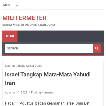
MILITERMETER
BERITA MILITER INDONESIA DAN DUNIA
MENU
Beranda
/
Berita Militer Dunia
Israel Tangkap Mata-Mata Yahudi
Iran
Agustus 11, 2023
Posting Komentar
Pada 11 Agustus, badan keamanan Israel Shin Bet