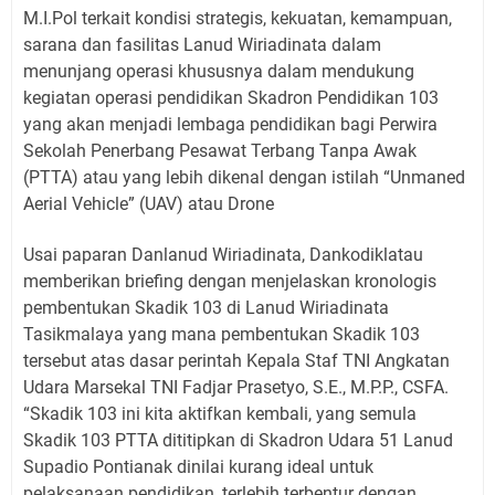
M.I.Pol terkait kondisi strategis, kekuatan, kemampuan,
sarana dan fasilitas Lanud Wiriadinata dalam
menunjang operasi khususnya dalam mendukung
kegiatan operasi pendidikan Skadron Pendidikan 103
yang akan menjadi lembaga pendidikan bagi Perwira
Sekolah Penerbang Pesawat Terbang Tanpa Awak
(PTTA) atau yang lebih dikenal dengan istilah “Unmaned
Aerial Vehicle” (UAV) atau Drone
Usai paparan Danlanud Wiriadinata, Dankodiklatau
memberikan briefing dengan menjelaskan kronologis
pembentukan Skadik 103 di Lanud Wiriadinata
Tasikmalaya yang mana pembentukan Skadik 103
tersebut atas dasar perintah Kepala Staf TNI Angkatan
Udara Marsekal TNI Fadjar Prasetyo, S.E., M.P.P., CSFA.
“Skadik 103 ini kita aktifkan kembali, yang semula
Skadik 103 PTTA dititipkan di Skadron Udara 51 Lanud
Supadio Pontianak dinilai kurang ideal untuk
pelaksanaan pendidikan, terlebih terbentur dengan