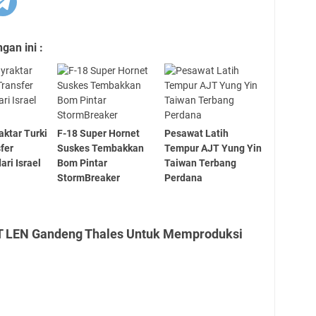
an ini :
aktar Turki
F-18 Super Hornet
Pesawat Latih
fer
Suskes Tembakkan
Tempur AJT Yung Yin
ari Israel
Bom Pintar
Taiwan Terbang
StormBreaker
Perdana
PT LEN Gandeng Thales Untuk Memproduksi