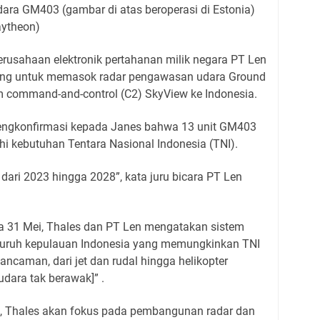
ra GM403 (gambar di atas beroperasi di Estonia)
aytheon)
rusahaan elektronik pertahanan milik negara PT Len
ndung untuk memasok radar pengawasan udara Ground
 command-and-control (C2) SkyView ke Indonesia.
ngkonfirmasi kepada Janes bahwa 13 unit GM403
i kebutuhan Tentara Nasional Indonesia (TNI).
 dari 2023 hingga 2028”, kata juru bicara PT Len
a 31 Mei, Thales dan PT Len mengatakan sistem
eluruh kepulauan Indonesia yang memungkinkan TNI
ancaman, dari jet dan rudal hingga helikopter
dara tak berawak]” .
ut, Thales akan fokus pada pembangunan radar dan