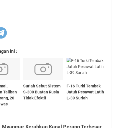
an ini :
mai,
Suriah Sebut Sistem
F-16 Turki Tembak
n Taliban
S-300 Buatan Rusia
Jatuh Pesawat Latih
rang, 20
Tidak Efektif
L-39 Suriah
ewas
L Myanmar Kerahkan Kapal Perang Terbesar