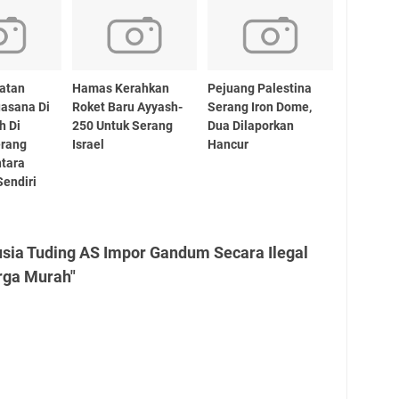
atan
Hamas Kerahkan
Pejuang Palestina
uasana Di
Roket Baru Ayyash-
Serang Iron Dome,
h Di
250 Untuk Serang
Dua Dilaporkan
rang
Israel
Hancur
tara
endiri
usia Tuding AS Impor Gandum Secara Ilegal
rga Murah"