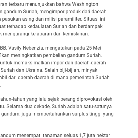
oran terbaru menunjukkan bahwa Washington
n gandum Suriah, mengimpor produk dari daerah
 pasukan asing dan milisi paramiliter. Situasi ini
at terhadap kedaulatan Suriah dan berdampak
uk mengurangi kelaparan dan kemiskinan.
PBB, Vasily Nebenzia, mengatakan pada 25 Mei
ifikan meningkatkan pembelian gandum Suriah,
tu untuk memaksimalkan impor dari daerah-daerah
 Suriah dan Ukraina. Selain biji-bijian, minyak
mbil dari daerah-daerah di mana pemerintah Suriah
.
ertahun-tahun yang lalu sejak perang diprovokasi oleh
itu. Selama dua dekade, Suriah adalah satu-satunya
gandum, juga mempertahankan surplus tinggi yang
.
gandum menempati tanaman seluas 1,7 juta hektar