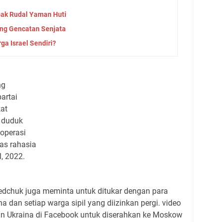
bak Rudal Yaman Huti
ang Gencatan Senjata
ga Israel Sendiri?
ng
artai
kat
, duduk
 operasi
as rahasia
l, 2022.
vedchuk juga meminta untuk ditukar dengan para
a dan setiap warga sipil yang diizinkan pergi. video
nan Ukraina di Facebook untuk diserahkan ke Moskow