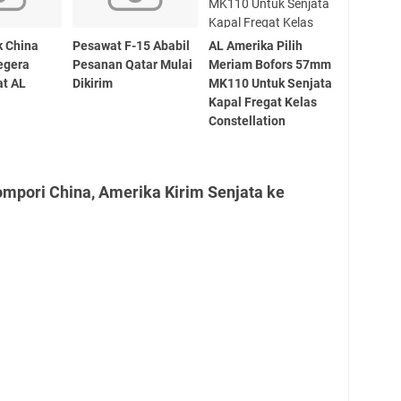
k China
Pesawat F-15 Ababil
AL Amerika Pilih
egera
Pesanan Qatar Mulai
Meriam Bofors 57mm
t AL
Dikirim
MK110 Untuk Senjata
Kapal Fregat Kelas
Constellation
mpori China, Amerika Kirim Senjata ke