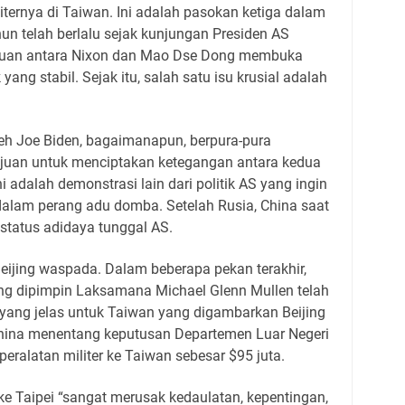
iternya di Taiwan. Ini adalah pasokan ketiga dalam
hun telah berlalu sejak kunjungan Presiden AS
emuan antara Nixon dan Mao Dse Dong membuka
ang stabil. Sejak itu, salah satu isu krusial adalah
eh Joe Biden, bagaimanapun, berpura-pura
juan untuk menciptakan ketegangan antara kedua
i adalah demonstrasi lain dari politik AS yang ingin
lam perang adu domba. Setelah Rusia, China saat
status adidaya tunggal AS.
eijing waspada. Dalam beberapa pekan terakhir,
ng dipimpin Laksamana Michael Glenn Mullen telah
 yang jelas untuk Taiwan yang digambarkan Beijing
 China menentang keputusan Departemen Luar Negeri
ralatan militer ke Taiwan sebesar $95 juta.
 ke Taipei “sangat merusak kedaulatan, kepentingan,