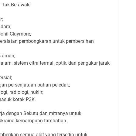
r Tak Berawak;
r;
dara;
onil Claymore;
peralatan pembongkaran untuk pembersihan
s aman;
lam, sistem citra termal, optik, dan pengukur jarak
rsial;
gan persenjataan bahan peledak;
gi, radiologi, nuklir;
masuk kotak P3K.
erja dengan Sekutu dan mitranya untuk
 Ukraina kemampuan tambahan.
mberikan semua alat yang tersedia untuk