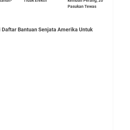
tahun-
Tidak Efektif
kembali Perang, 20
Pasukan Tewas
i Daftar Bantuan Senjata Amerika Untuk