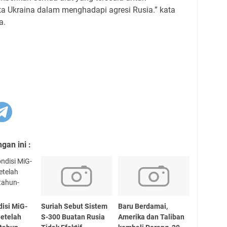
 Ukraina dalam menghadapi agresi Rusia.” kata
a.
an ini :
disi MiG-
Suriah Sebut Sistem
Baru Berdamai,
Setelah
S-300 Buatan Rusia
Amerika dan Taliban