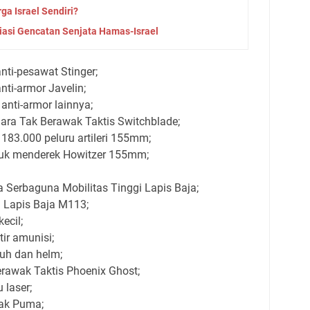
ga Israel Sendiri?
iasi Gencatan Senjata Hamas-Israel
anti-pesawat Stinger;
nti-armor Javelin;
 anti-armor lainnya;
dara Tak Berawak Taktis Switchblade;
83.000 peluru artileri 155mm;
tuk menderek Howitzer 155mm;
Serbaguna Mobilitas Tinggi Lapis Baja;
 Lapis Baja M113;
ecil;
tir amunisi;
buh dan helm;
rawak Taktis Phoenix Ghost;
 laser;
ak Puma;