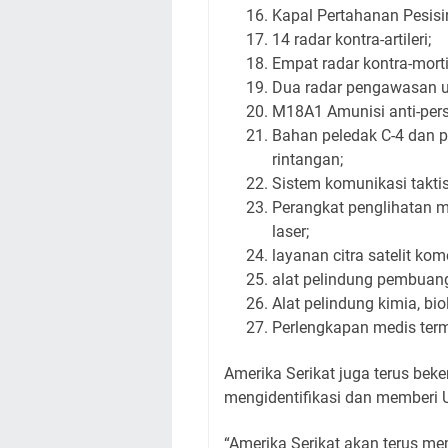
Kapal Pertahanan Pesisi
14 radar kontra-artileri;
Empat radar kontra-morti
Dua radar pengawasan u
M18A1 Amunisi anti-pers
Bahan peledak C-4 dan 
rintangan;
Sistem komunikasi takti
Perangkat penglihatan ma
laser;
layanan citra satelit kome
alat pelindung pembuan
Alat pelindung kimia, biolo
Perlengkapan medis ter
Amerika Serikat juga terus bek
mengidentifikasi dan memberi
“Amerika Serikat akan terus me