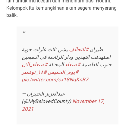
lain untuk mencegah dan mengintimidasi Houthi.
Kelompok itu kemungkinan akan segera menyerang
balik.
طيران
#التحالف
يشن ثلاث غارات جوية
استهدفت النهدين ودار الرئاسة في السبعين
جنوب العاصمة
#صنعاء
المحتلة
#صنعاء_الان
#يوم_الخميس
#١٨_نوفمبر
pic.twitter.com/cx18NqKnB7
— عبدالعزيز الخنيزان
(@MyBelovedCounty)
November 17,
2021