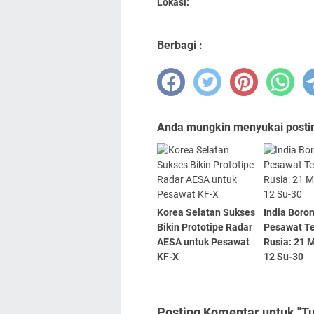
Lokasi:
Berbagi :
Anda mungkin menyukai posting
Korea Selatan Sukses
India Boro
Bikin Prototipe Radar
Pesawat T
AESA untuk Pesawat
Rusia: 21 
KF-X
12 Su-30
Posting Komentar untuk "T