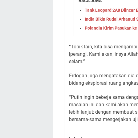
BACA JUGA
Tank Leopard 2A8 Diincar
India Bikin Rudal Arhanud 
Polandia Kirim Pasukan ke
“Topik lain, kita bisa mengam
[perang]. Kami akan, insya All
selam.”
Erdogan juga mengatakan dia da
bidang eksplorasi ruang angka
“Putin ingin bekerja sama deng
masalah ini dan kami akan me
lebih lanjut; dengan membuat sat
bersama-sama mengerjakan uji 