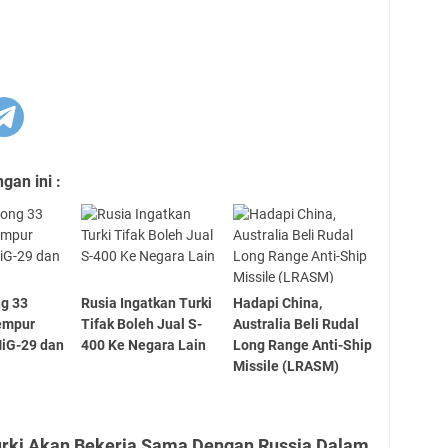
an ini :
ng 33
Rusia Ingatkan Turki
Hadapi China,
empur
Tifak Boleh Jual S-
Australia Beli Rudal
MiG-29 dan
400 Ke Negara Lain
Long Range Anti-Ship
Missile (LRASM)
urki Akan Bekerja Sama Dengan Russia Dalam