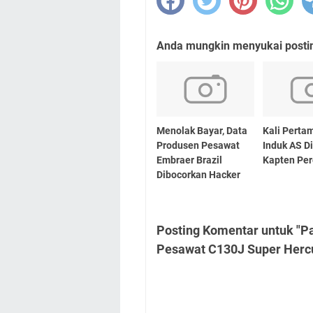
Anda mungkin menyukai posting
Menolak Bayar, Data
Kali Perta
Produsen Pesawat
Induk AS D
Embraer Brazil
Kapten Pe
Dibocorkan Hacker
Posting Komentar untuk "Pa
Pesawat C130J Super Herc