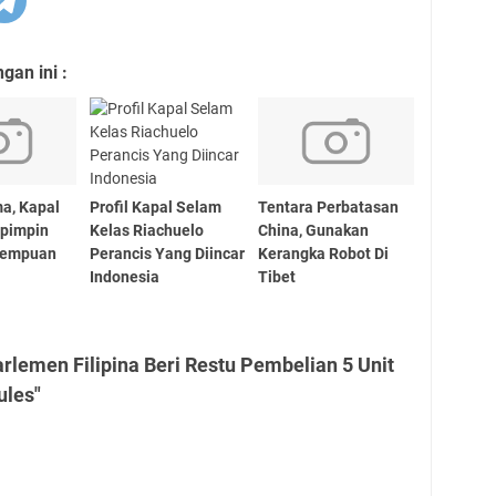
an ini :
ma, Kapal
Profil Kapal Selam
Tentara Perbatasan
ipimpin
Kelas Riachuelo
China, Gunakan
rempuan
Perancis Yang Diincar
Kerangka Robot Di
Indonesia
Tibet
rlemen Filipina Beri Restu Pembelian 5 Unit
ules"