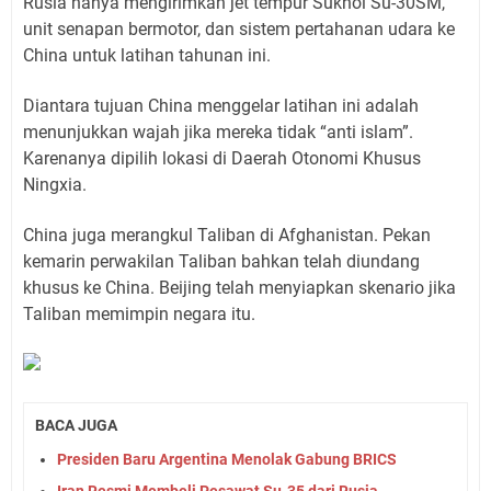
Rusia hanya mengirimkan jet tempur Sukhoi Su-30SM,
unit senapan bermotor, dan sistem pertahanan udara ke
China untuk latihan tahunan ini.
Diantara tujuan China menggelar latihan ini adalah
menunjukkan wajah jika mereka tidak “anti islam”.
Karenanya dipilih lokasi di Daerah Otonomi Khusus
Ningxia.
China juga merangkul Taliban di Afghanistan. Pekan
kemarin perwakilan Taliban bahkan telah diundang
khusus ke China. Beijing telah menyiapkan skenario jika
Taliban memimpin negara itu.
BACA JUGA
Presiden Baru Argentina Menolak Gabung BRICS
Iran Resmi Membeli Pesawat Su-35 dari Rusia