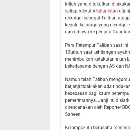
inilah yang ditakutkan dilakuka
setiap rakyat
Afghanistan
dijan
dicurigai sebagai Taliban atau
kepala keluarga yang dicurigai
dan dibawa ke penjara Guanta
Para Petempur Taliban saat ini 
10tahun saat kehilangan ayahn
menimbulkan ketakutan akan b
bekerjasama dengan AS dan NA
Namun telah Taliban mengumum
berjanji tidak akan ada tindak
kebebasan bagi kaum perempua
pemerintahnya. Janji itu disi
direncanakan oleh Reporter BBC
Saheen.
Kelompok itu berusaha menenan