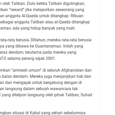
n oleh Taliban. Dulu ketika Taliban digulingkan,
jikan “reward” jika melaporkan seseorang yang
pun anggota Al-Qaeda untuk ditangkap. Ribuan
 sebagai anggota Taliban atau al-Qaeda ditangkap
namao, ada yang hidup banyak yang mati.
rata-rata berusia 30tahun, mereka rata-rata berusia
ya yang dibawa ke Guantanamao. Inilah yang
alas dendam, terutama pada mereka yang
TO selama perang sejak 2001.
kan “amnesti umum” di seluruh Afghanistan dan
an balas dendam. Mereka juga menjanjikan hak dan
n dan mengajak untuk bergabung dengan di
arkan langsung dalam sebuah wawancara tak
 yang ditelpon langsung oleh pihak Taliban, Suhail
gkan situasi di Kabul yang sehari sebelumnya