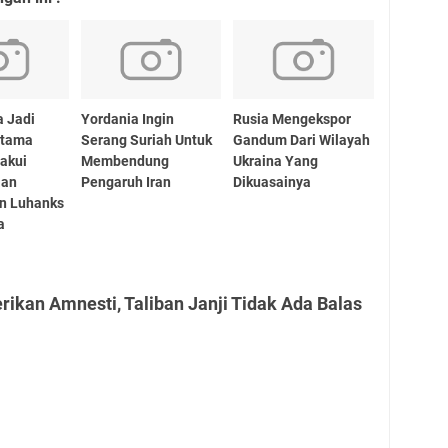
a Jadi
Yordania Ingin
Rusia Mengekspor
rtama
Serang Suriah Untuk
Gandum Dari Wilayah
akui
Membendung
Ukraina Yang
aan
Pengaruh Iran
Dikuasainya
n Luhanks
a
rikan Amnesti, Taliban Janji Tidak Ada Balas