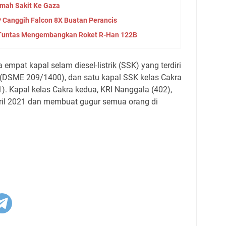
umah Sakit Ke Gaza
 Canggih Falcon 8X Buatan Perancis
 Tuntas Mengembangkan Roket R-Han 122B
mpat kapal selam diesel-listrik (SSK) yang terdiri
a (DSME 209/1400), dan satu kapal SSK kelas Cakra
1). Kapal kelas Cakra kedua, KRI Nanggala (402),
pril 2021 dan membuat gugur semua orang di