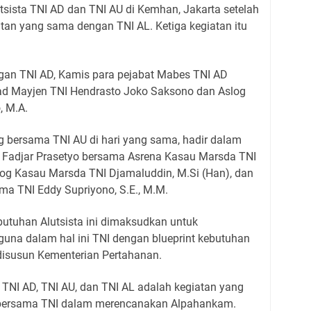
sista TNI AD dan TNI AU di Kemhan, Jakarta setelah
an yang sama dengan TNI AL. Ketiga kegiatan itu
gan TNI AD, Kamis para pejabat Mabes TNI AD
ad Mayjen TNI Hendrasto Joko Saksono dan Aslog
, M.A.
 bersama TNI AU di hari yang sama, hadir dalam
 Fadjar Prasetyo bersama Asrena Kasau Marsda TNI
slog Kasau Marsda TNI Djamaluddin, M.Si (Han), dan
ma TNI Eddy Supriyono, S.E., M.M.
utuhan Alutsista ini dimaksudkan untuk
na dalam hal ini TNI dengan blueprint kebutuhan
 disusun Kementerian Pertahanan.
 TNI AD, TNI AU, dan TNI AL adalah kegiatan yang
 bersama TNI dalam merencanakan Alpahankam.