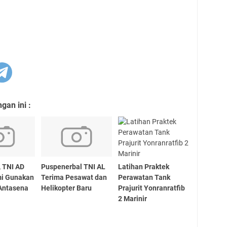
an ini :
 TNI AD
Puspenerbal TNI AL
Latihan Praktek
mi Gunakan
Terima Pesawat dan
Perawatan Tank
Antasena
Helikopter Baru
Prajurit Yonranratfib
2 Marinir