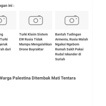
an ini :
ang
Turki Klaim Sistem
Bantah Tudingan
Turki
EW Rusia Tidak
Armenia, Rusia Malah
geruk
Mampu Mengalahkan
Ngakui Ngebom
ah dari
Drone Bayraktar
Rumah Sakit Pakai
Rudal Iskander di
Suriah
 Warga Palestina Ditembak Mati Tentara