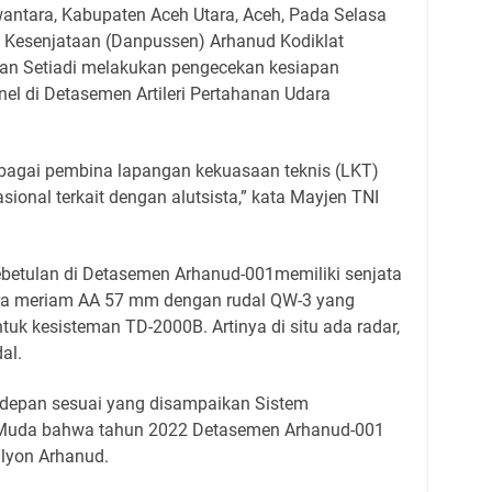
ntara, Kabupaten Aceh Utara, Aceh, Pada Selasa
Kesenjataan (Danpussen) Arhanud Kodiklat
san Setiadi melakukan pengecekan kesiapan
nel di Detasemen Artileri Pertahanan Udara
 sebagai pembina lapangan kekuasaan teknis (LKT)
ional terkait dengan alutsista,” kata Mayjen TNI
betulan di Detasemen Arhanud-001memiliki senjata
ra meriam AA 57 mm dengan rudal QW-3 yang
k kesisteman TD-2000B. Artinya di situ ada radar,
al.
 depan sesuai yang disampaikan Sistem
Muda bahwa tahun 2022 Detasemen Arhanud-001
alyon Arhanud.