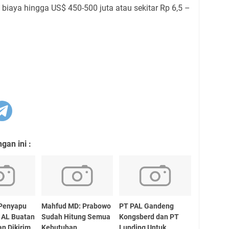
iaya hingga US$ 450-500 juta atau sekitar Rp 6,5 –
an ini :
 Penyapu
Mahfud MD: Prabowo
PT PAL Gandeng
 AL Buatan
Sudah Hitung Semua
Kongsberd dan PT
n Dikirim
Kebutuhan
Lunding Untuk