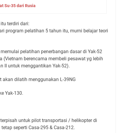
t Su-35 dari Rusia
u terdiri dari:
 program pelatihan 5 tahun itu, murni belajar teori
n memulai pelatihan penerbangan dasar di Yak-52
a (Vietnam berencama membeli pesawat yg lebih
an II untuk menggantikan Yak-52).
et akan dilatih menggunakan L-39NG
ke Yak-130.
rpisah untuk pilot transportasi / helikopter di
tetap seperti Casa-295 & Casa-212.