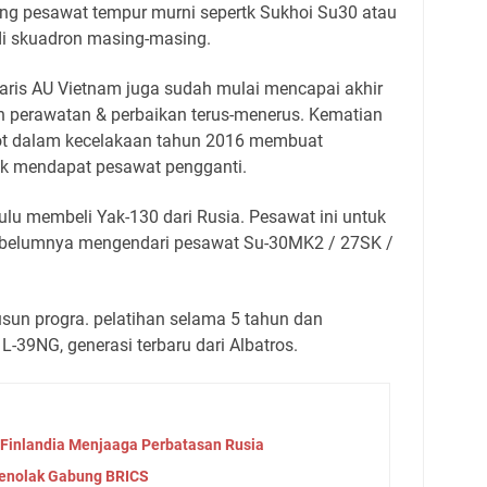
ng pesawat tempur murni sepertk Sukhoi Su30 atau
di skuadron masing-masing.
taris AU Vietnam juga sudah mulai mencapai akhir
 perawatan & perbaikan terus-menerus. Kematian
lot dalam kecelakaan tahun 2016 membuat
uk mendapat pesawat pengganti.
ulu membeli Yak-130 dari Rusia. Pesawat ini untuk
ebelumnya mengendari pesawat Su-30MK2 / 27SK /
un progra. pelatihan selama 5 tahun dan
-39NG, generasi terbaru dari Albatros.
 Finlandia Menjaaga Perbatasan Rusia
Menolak Gabung BRICS