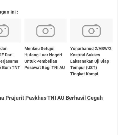
an ini :
 dan
Menkeu Setujui
Yonarhanud 2/ABW/2
E Dari
Hutang Luar Negeri
Kostrad Sukses
Kerjasama
Untuk Pembelian
Laksanakan Uji Siap
ik Bom TNT
Pesawat Bagi TNI AU
Tempur (UST)
Tingkat Kompi
a Prajurit Paskhas TNI AU Berhasil Cegah