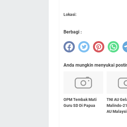
Lokasi:
Berbagi :
Anda mungkin menyukai posting
OPM Tembak Mati
TNI AU Gel
Guru SD Di Papua
Malindo-2
AU Malays