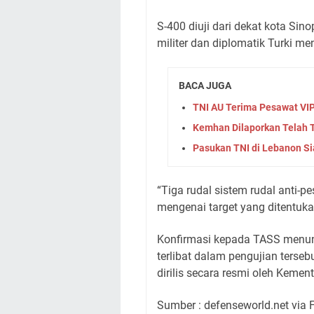
S-400 diuji dari dekat kota Sino
militer dan diplomatik Turki 
BACA JUGA
TNI AU Terima Pesawat VIP
Kemhan Dilaporkan Telah
Pasukan TNI di Lebanon Si
“Tiga rudal sistem rudal anti-
mengenai target yang ditentuka
Konfirmasi kepada TASS menun
terlibat dalam pengujian terseb
dirilis secara resmi oleh Kemen
Sumber : defenseworld.net via