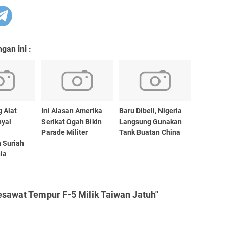
an ini :
g Alat
Ini Alasan Amerika
Baru Dibeli, Nigeria
nyal
Serikat Ogah Bikin
Langsung Gunakan
Parade Militer
Tank Buatan China
 Suriah
ia
sawat Tempur F-5 Milik Taiwan Jatuh"