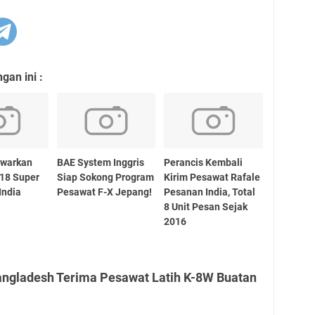
an ini :
awarkan
BAE System Inggris
Perancis Kembali
18 Super
Siap Sokong Program
Kirim Pesawat Rafale
India
Pesawat F-X Jepang!
Pesanan India, Total
8 Unit Pesan Sejak
2016
angladesh Terima Pesawat Latih K-8W Buatan