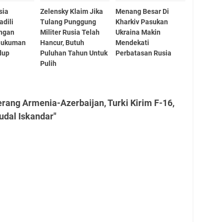
sia
Zelensky Klaim Jika
Menang Besar Di
adili
Tulang Punggung
Kharkiv Pasukan
engan
Militer Rusia Telah
Ukraina Makin
Hukuman
Hancur, Butuh
Mendekati
dup
Puluhan Tahun Untuk
Perbatasan Rusia
Pulih
rang Armenia-Azerbaijan, Turki Kirim F-16,
dal Iskandar"