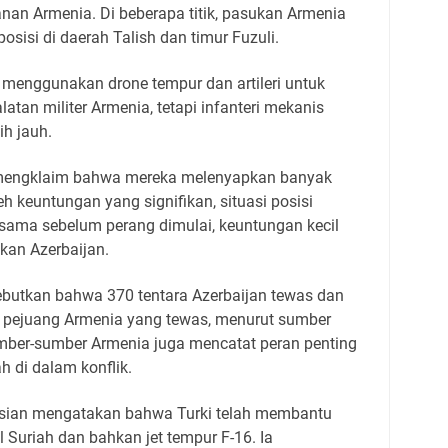
nan Armenia. Di beberapa titik, pasukan Armenia
sisi di daerah Talish dan timur Fuzuli.
il menggunakan drone tempur dan artileri untuk
tan militer Armenia, tetapi infanteri mekanis
ih jauh.
 mengklaim bahwa mereka melenyapkan banyak
keuntungan yang signifikan, situasi posisi
sama sebelum perang dimulai, keuntungan kecil
ukan Azerbaijan.
utkan bahwa 370 tentara Azerbaijan tewas dan
ah pejuang Armenia yang tewas, menurut sumber
Sumber-sumber Armenia juga mencatat peran penting
h di dalam konflik.
ssian mengatakan bahwa Turki telah membantu
l Suriah dan bahkan jet tempur F-16. Ia