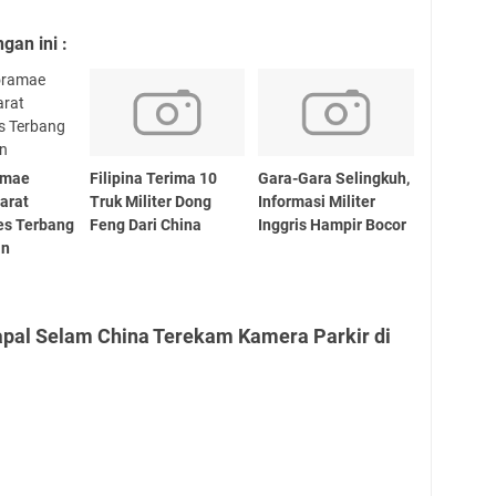
an ini :
amae
Filipina Terima 10
Gara-Gara Selingkuh,
Darat
Truk Militer Dong
Informasi Militer
es Terbang
Feng Dari China
Inggris Hampir Bocor
an
apal Selam China Terekam Kamera Parkir di