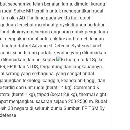
ebut sebenarnya telah berjalan lama, dimulai kurang
a rudal Spike MR terpilih untuk menggantikan rudal
ikan oleh AD Thailand pada waktu itu.Tetapi
gadaan tersebut membuat proyek ditunda bertahun-
land akhirnya menerima anggaran untuk pengadaan
e merupakan rudal anti tank fire-and-forget dengan
 buatan Rafael Advanced Defence Systems Israel.
arian, seperti man-portable, varian yang diluncurkan
diluncurkan dari helikopter.
Keluarga rudal Spike
 ER, ER II dan NLOS, tergantung dari jangkauannya.
dal serang yang serbaguna, yang sangat andal
gabungkan teknologi canggih, keandalan tinggi, dan
e terdiri dari unit rudal (berat 14 kg), Command &
terai (berat 1 kg), tripod (berat 2,8 kg), thermal sight
 dapat menjangkau sasaran sejauh 200-2500 m. Rudal
 oleh 33 negara di seluruh dunia.Sumber: FP TSM By
ndefense