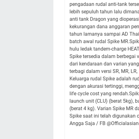
pengadaan rudal anti-tank ters
lebih sepuluh tahun lalu diman
anti tank Dragon yang dioperas
kekurangan dana anggaran pen
tahun lamanya sampai AD Thai
batch awal rudal Spike MR.Spik
hulu ledak tandem-charge HEAT
Spike tersedia dalam berbegai v
dari kendaraan dan varian yang 
terbagi dalam versi SR, MR, LR,
Keluarga rudal Spike adalah ru
dengan akurasi tertinggi, meng
life cycle cost yang rendah.Spik
launch unit (CLU) (berat 5kg), ba
(berat 4 kg). Varian Spike MR
Spike saat ini telah digunakan
Angga Saja / FB @Officialasia