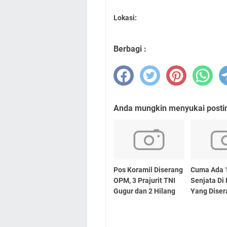
Lokasi:
Berbagi :
Anda mungkin menyukai posting
Pos Koramil Diserang
Cuma Ada 
OPM, 3 Prajurit TNI
Senjata Di
Gugur dan 2 Hilang
Yang Dise