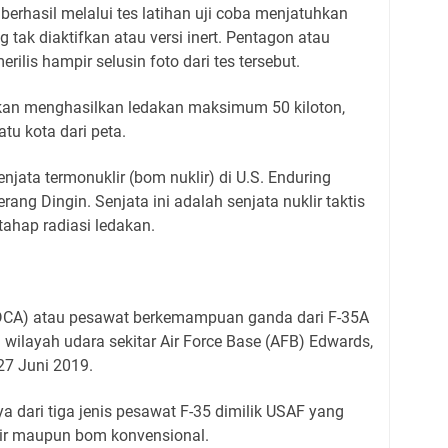
 berhasil melalui tes latihan uji coba menjatuhkan
g tak diaktifkan atau versi inert. Pentagon atau
ilis hampir selusin foto dari tes tersebut.
akan menghasilkan ledakan maksimum 50 kiloton,
u kota dari peta.
jata termonuklir (bom nuklir) di U.S. Enduring
rang Dingin. Senjata ini adalah senjata nuklir taktis
ahap radiasi ledakan.
t (DCA) atau pesawat berkemampuan ganda dari F-35A
i wilayah udara sekitar Air Force Base (AFB) Edwards,
27 Juni 2019.
a dari tiga jenis pesawat F-35 dimilik USAF yang
ir maupun bom konvensional.