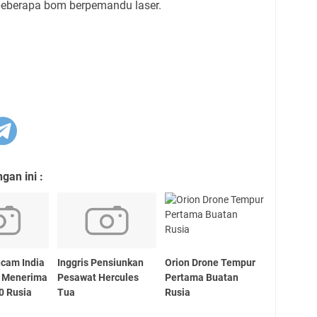
beberapa bom berpemandu laser.
an ini :
cam India
Inggris Pensiunkan
Orion Drone Tempur
d Menerima
Pesawat Hercules
Pertama Buatan
0 Rusia
Tua
Rusia