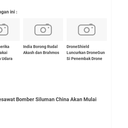
an ini :
erika
India Borong Rudal
DroneShield
akai
Akash dan Brahmos
Luncurkan DroneGun
n Udara
Si Penembak Drone
esawat Bomber Siluman China Akan Mulai