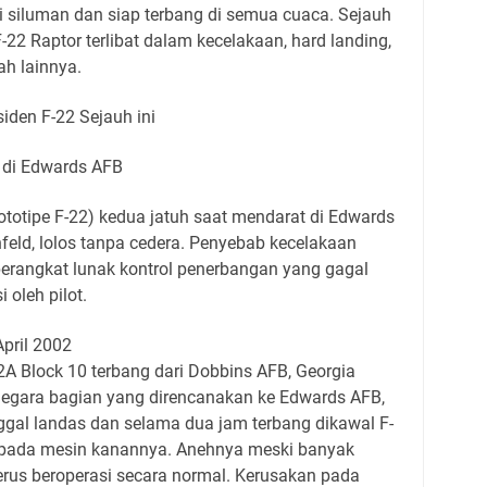
gi siluman dan siap terbang di semua cuaca. Sejauh
-22 Raptor terlibat dalam kecelakaan, hard landing,
ah lainnya.
iden F-22 Sejauh ini
2 di Edwards AFB
rototipe F-22) kedua jatuh saat mendarat di Edwards
nfeld, lolos tanpa cedera. Penyebab kecelakaan
erangkat lunak kontrol penerbangan yang gagal
 oleh pilot.
pril 2002
2A Block 10 terbang dari Dobbins AFB, Georgia
 negara bagian yang direncanakan ke Edwards AFB,
inggal landas dan selama dua jam terbang dikawal F-
 pada mesin kanannya. Anehnya meski banyak
erus beroperasi secara normal. Kerusakan pada