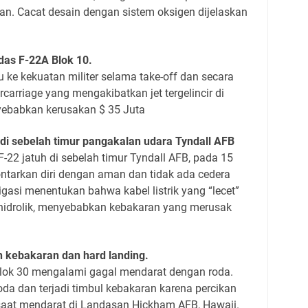
n. Cacat desain dengan sistem oksigen dijelaskan
das F-22A Blok 10.
u ke kekuatan militer selama take-off dan secara
carriage yang mengakibatkan jet tergelincir di
ebabkan kerusakan $ 35 Juta
di sebelah timur pangakalan udara Tyndall AFB
-22 jatuh di sebelah timur Tyndall AFB, pada 15
ntarkan diri dengan aman dan tidak ada cedera
tigasi menentukan bahwa kabel listrik yang “lecet”
 hidrolik, menyebabkan kebakaran yang merusak
n kebakaran dan hard landing.
lok 30 mengalami gagal mendarat dengan roda.
da dan terjadi timbul kebakaran karena percikan
saat mendarat di Landasan Hickham AFB, Hawaii.